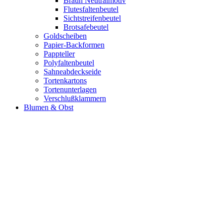
Braun Neutralmotiv
Flutesfaltenbeutel
Sichtstreifenbeutel
Brotsafebeutel
Goldscheiben
Papier-Backformen
Pappteller
Polyfaltenbeutel
Sahneabdeckseide
Tortenkartons
Tortenunterlagen
Verschlußklammern
Blumen & Obst