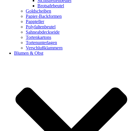
Sichtstreifenbeutel
Brotsafebeutel
Goldscheiben
Papier-Backformen
Pappteller
Polyfaltenbeutel
Sahneabdeckseide
Tortenkartons
Tortenunterlagen
Verschlußklammern
Blumen & Obst