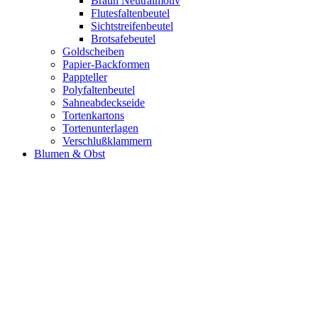
Braun Neutralmotiv
Flutesfaltenbeutel
Sichtstreifenbeutel
Brotsafebeutel
Goldscheiben
Papier-Backformen
Pappteller
Polyfaltenbeutel
Sahneabdeckseide
Tortenkartons
Tortenunterlagen
Verschlußklammern
Blumen & Obst