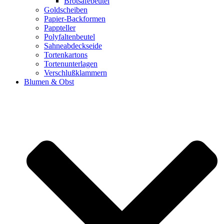
Brotsafebeutel
Goldscheiben
Papier-Backformen
Pappteller
Polyfaltenbeutel
Sahneabdeckseide
Tortenkartons
Tortenunterlagen
Verschlußklammern
Blumen & Obst