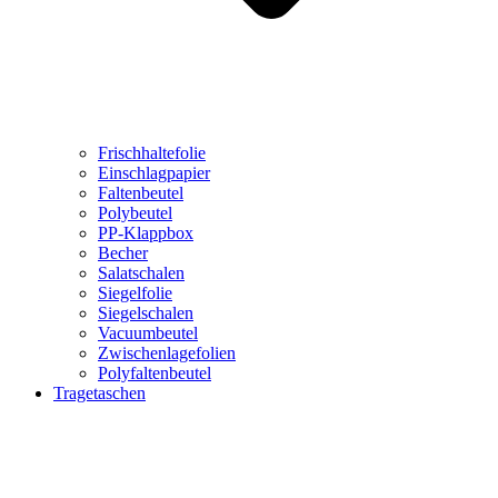
Frischhaltefolie
Einschlagpapier
Faltenbeutel
Polybeutel
PP-Klappbox
Becher
Salatschalen
Siegelfolie
Siegelschalen
Vacuumbeutel
Zwischenlagefolien
Polyfaltenbeutel
Tragetaschen