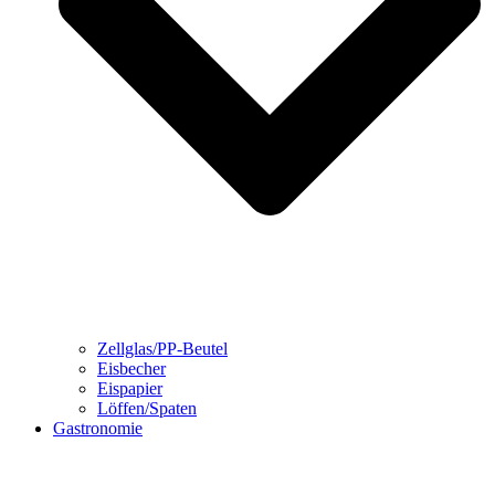
Zellglas/PP-Beutel
Eisbecher
Eispapier
Löffen/Spaten
Gastronomie