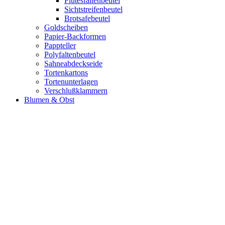
Flutesfaltenbeutel
Sichtstreifenbeutel
Brotsafebeutel
Goldscheiben
Papier-Backformen
Pappteller
Polyfaltenbeutel
Sahneabdeckseide
Tortenkartons
Tortenunterlagen
Verschlußklammern
Blumen & Obst