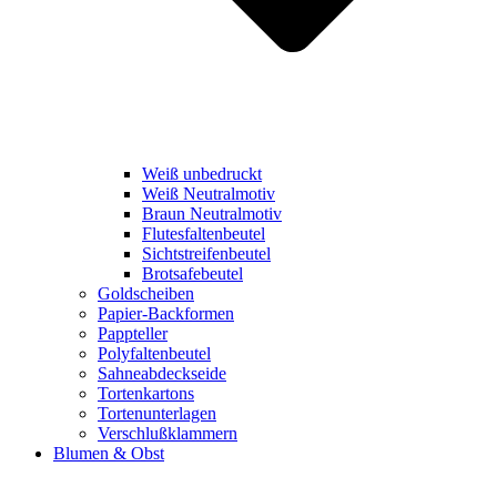
Weiß unbedruckt
Weiß Neutralmotiv
Braun Neutralmotiv
Flutesfaltenbeutel
Sichtstreifenbeutel
Brotsafebeutel
Goldscheiben
Papier-Backformen
Pappteller
Polyfaltenbeutel
Sahneabdeckseide
Tortenkartons
Tortenunterlagen
Verschlußklammern
Blumen & Obst