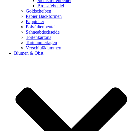
Sichtstreifenbeutel
Brotsafebeutel
Goldscheiben
Papier-Backformen
Pappteller
Polyfaltenbeutel
Sahneabdeckseide
Tortenkartons
Tortenunterlagen
Verschlußklammern
Blumen & Obst