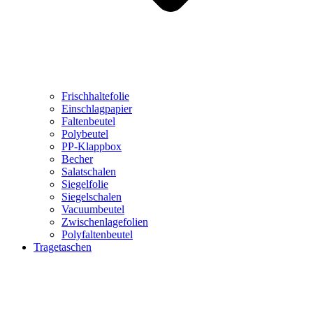
Frischhaltefolie
Einschlagpapier
Faltenbeutel
Polybeutel
PP-Klappbox
Becher
Salatschalen
Siegelfolie
Siegelschalen
Vacuumbeutel
Zwischenlagefolien
Polyfaltenbeutel
Tragetaschen