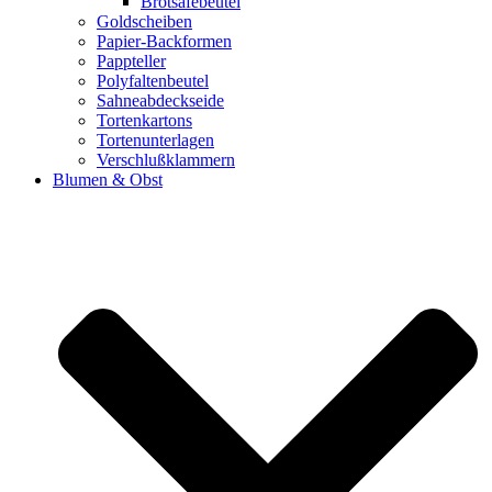
Brotsafebeutel
Goldscheiben
Papier-Backformen
Pappteller
Polyfaltenbeutel
Sahneabdeckseide
Tortenkartons
Tortenunterlagen
Verschlußklammern
Blumen & Obst