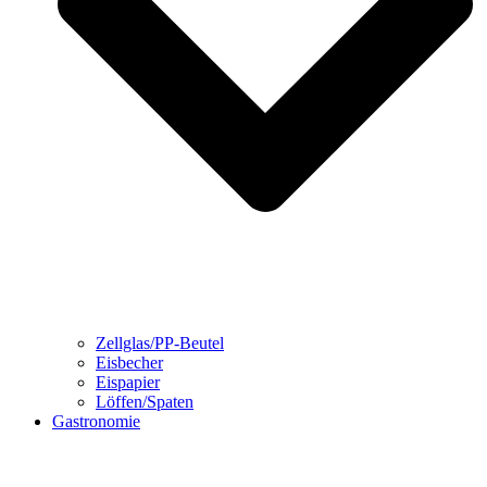
Zellglas/PP-Beutel
Eisbecher
Eispapier
Löffen/Spaten
Gastronomie