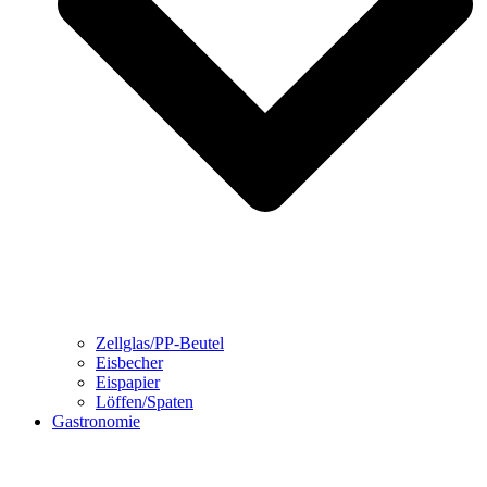
Zellglas/PP-Beutel
Eisbecher
Eispapier
Löffen/Spaten
Gastronomie