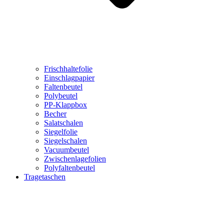
Frischhaltefolie
Einschlagpapier
Faltenbeutel
Polybeutel
PP-Klappbox
Becher
Salatschalen
Siegelfolie
Siegelschalen
Vacuumbeutel
Zwischenlagefolien
Polyfaltenbeutel
Tragetaschen