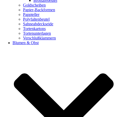
Brotsafebeutel
Goldscheiben
Papier-Backformen
Pappteller
Polyfaltenbeutel
Sahneabdeckseide
Tortenkartons
Tortenunterlagen
Verschlußklammern
Blumen & Obst