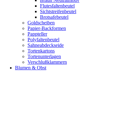
Braun Neutralmotiv
Flutesfaltenbeutel
Sichtstreifenbeutel
Brotsafebeutel
Goldscheiben
Papier-Backformen
Pappteller
Polyfaltenbeutel
Sahneabdeckseide
Tortenkartons
Tortenunterlagen
Verschlußklammern
Blumen & Obst