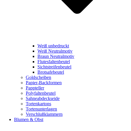
Weiß unbedruckt
Weiß Neutralmotiv
Braun Neutralmotiv
Flutesfaltenbeutel
Sichtstreifenbeutel
Brotsafebeutel
Goldscheiben
Papier-Backformen
Pappteller
Polyfaltenbeutel
Sahneabdeckseide
Tortenkartons
Tortenunterlagen
Verschlußklammern
Blumen & Obst