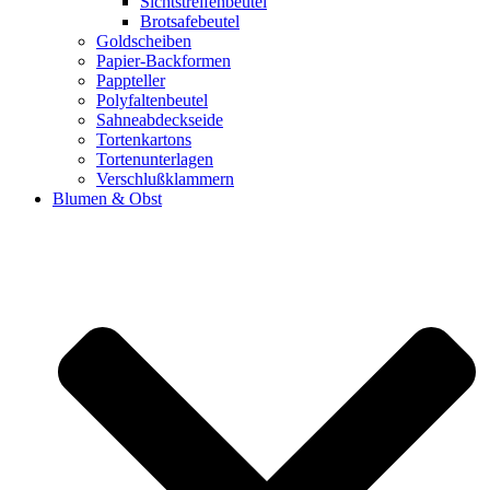
Sichtstreifenbeutel
Brotsafebeutel
Goldscheiben
Papier-Backformen
Pappteller
Polyfaltenbeutel
Sahneabdeckseide
Tortenkartons
Tortenunterlagen
Verschlußklammern
Blumen & Obst