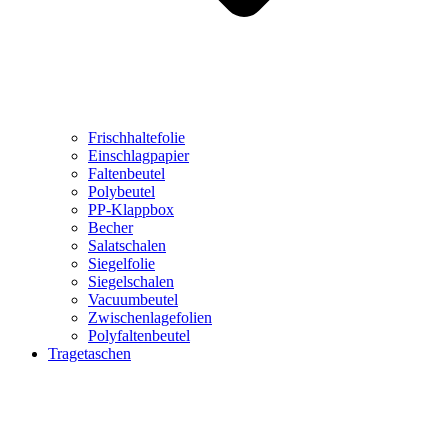
Frischhaltefolie
Einschlagpapier
Faltenbeutel
Polybeutel
PP-Klappbox
Becher
Salatschalen
Siegelfolie
Siegelschalen
Vacuumbeutel
Zwischenlagefolien
Polyfaltenbeutel
Tragetaschen