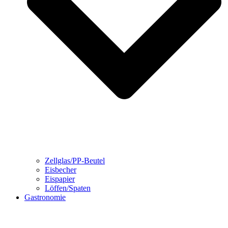
Zellglas/PP-Beutel
Eisbecher
Eispapier
Löffen/Spaten
Gastronomie