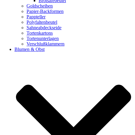
Brotsafebeutel
Goldscheiben
Papier-Backformen
Pappteller
Polyfaltenbeutel
Sahneabdeckseide
Tortenkartons
Tortenunterlagen
Verschlußklammern
Blumen & Obst