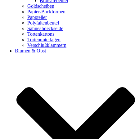
Brotsafebeutel
Goldscheiben
Papier-Backformen
Pappteller
Polyfaltenbeutel
Sahneabdeckseide
Tortenkartons
Tortenunterlagen
Verschlußklammern
Blumen & Obst