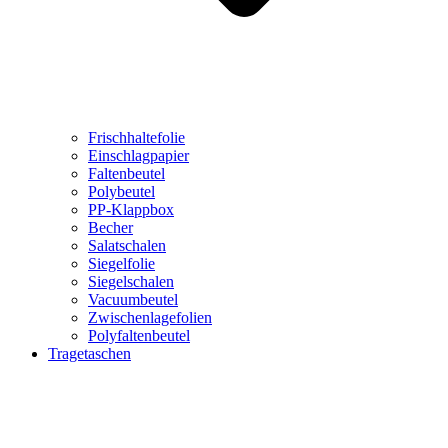
Frischhaltefolie
Einschlagpapier
Faltenbeutel
Polybeutel
PP-Klappbox
Becher
Salatschalen
Siegelfolie
Siegelschalen
Vacuumbeutel
Zwischenlagefolien
Polyfaltenbeutel
Tragetaschen