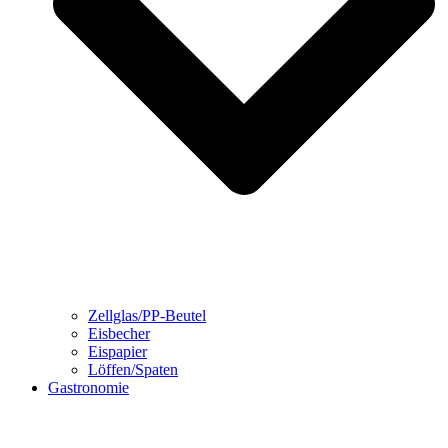
Zellglas/PP-Beutel
Eisbecher
Eispapier
Löffen/Spaten
Gastronomie