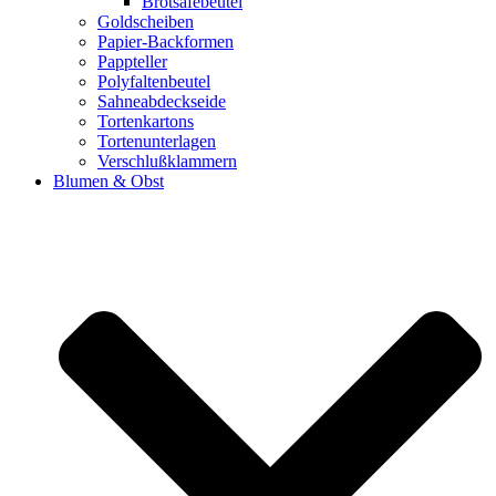
Brotsafebeutel
Goldscheiben
Papier-Backformen
Pappteller
Polyfaltenbeutel
Sahneabdeckseide
Tortenkartons
Tortenunterlagen
Verschlußklammern
Blumen & Obst