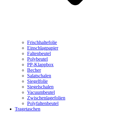
Frischhaltefolie
Einschlagpapier
Faltenbeutel
Polybeutel
PP-Klappbox
Becher
Salatschalen
Siegelfolie
Siegelschalen
Vacuumbeutel
Zwischenlagefolien
Polyfaltenbeutel
Tragetaschen