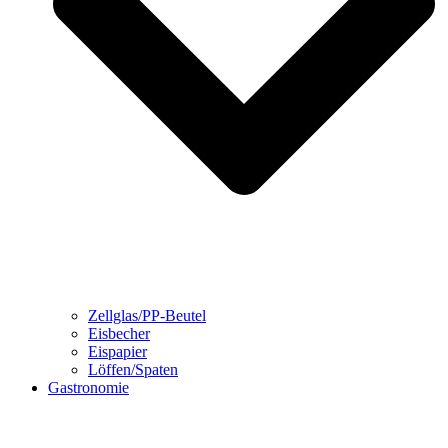
Zellglas/PP-Beutel
Eisbecher
Eispapier
Löffen/Spaten
Gastronomie