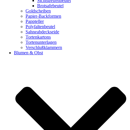
Sichtstreifenbeutel
Brotsafebeutel
Goldscheiben
Papier-Backformen
Pappteller
Polyfaltenbeutel
Sahneabdeckseide
Tortenkartons
Tortenunterlagen
Verschlußklammern
Blumen & Obst