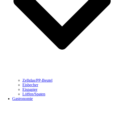
Zellglas/PP-Beutel
Eisbecher
Eispapier
Löffen/Spaten
Gastronomie