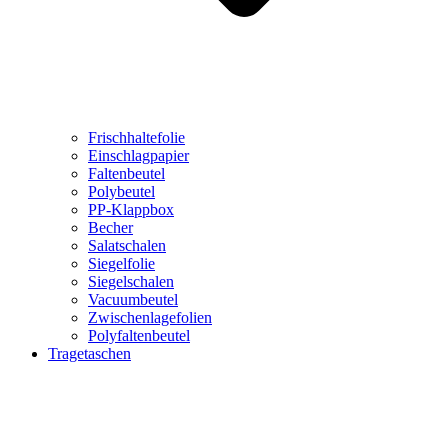
Frischhaltefolie
Einschlagpapier
Faltenbeutel
Polybeutel
PP-Klappbox
Becher
Salatschalen
Siegelfolie
Siegelschalen
Vacuumbeutel
Zwischenlagefolien
Polyfaltenbeutel
Tragetaschen