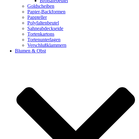
Brotsafebeutel
Goldscheiben
Papier-Backformen
Pappteller
Polyfaltenbeutel
Sahneabdeckseide
Tortenkartons
Tortenunterlagen
Verschlußklammern
Blumen & Obst