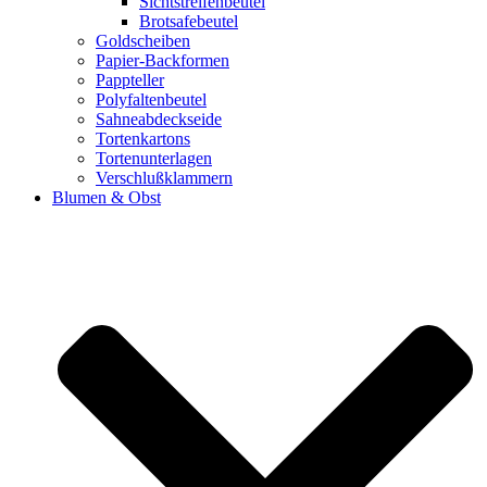
Sichtstreifenbeutel
Brotsafebeutel
Goldscheiben
Papier-Backformen
Pappteller
Polyfaltenbeutel
Sahneabdeckseide
Tortenkartons
Tortenunterlagen
Verschlußklammern
Blumen & Obst