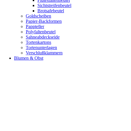
Flutesfaltenbeutel
Sichtstreifenbeutel
Brotsafebeutel
Goldscheiben
Papier-Backformen
Pappteller
Polyfaltenbeutel
Sahneabdeckseide
Tortenkartons
Tortenunterlagen
Verschlußklammern
Blumen & Obst