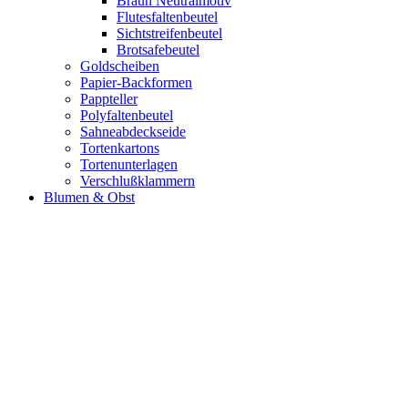
Braun Neutralmotiv
Flutesfaltenbeutel
Sichtstreifenbeutel
Brotsafebeutel
Goldscheiben
Papier-Backformen
Pappteller
Polyfaltenbeutel
Sahneabdeckseide
Tortenkartons
Tortenunterlagen
Verschlußklammern
Blumen & Obst