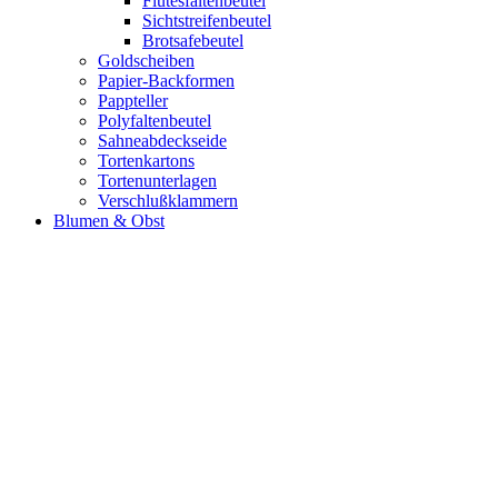
Flutesfaltenbeutel
Sichtstreifenbeutel
Brotsafebeutel
Goldscheiben
Papier-Backformen
Pappteller
Polyfaltenbeutel
Sahneabdeckseide
Tortenkartons
Tortenunterlagen
Verschlußklammern
Blumen & Obst