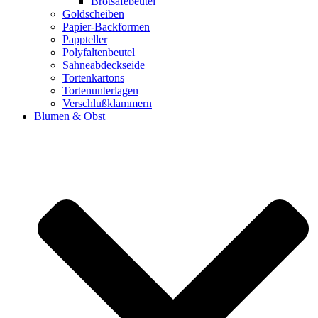
Brotsafebeutel
Goldscheiben
Papier-Backformen
Pappteller
Polyfaltenbeutel
Sahneabdeckseide
Tortenkartons
Tortenunterlagen
Verschlußklammern
Blumen & Obst