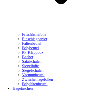
Frischhaltefolie
Einschlagpapier
Faltenbeutel
Polybeutel
PP-Klappbox
Becher
Salatschalen
Siegelfolie
Siegelschalen
Vacuumbeutel
Zwischenlagefolien
Polyfaltenbeutel
Tragetaschen