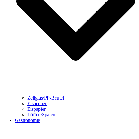
Zellglas/PP-Beutel
Eisbecher
Eispapier
Löffen/Spaten
Gastronomie