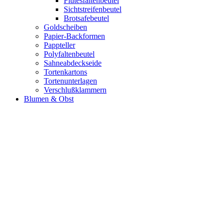
Flutesfaltenbeutel
Sichtstreifenbeutel
Brotsafebeutel
Goldscheiben
Papier-Backformen
Pappteller
Polyfaltenbeutel
Sahneabdeckseide
Tortenkartons
Tortenunterlagen
Verschlußklammern
Blumen & Obst