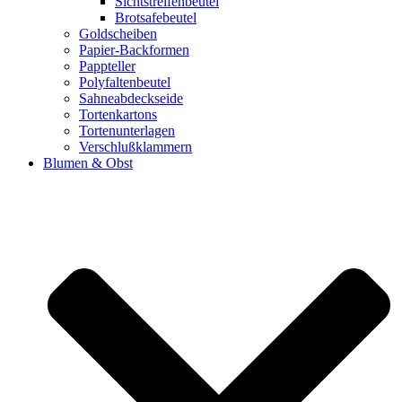
Sichtstreifenbeutel
Brotsafebeutel
Goldscheiben
Papier-Backformen
Pappteller
Polyfaltenbeutel
Sahneabdeckseide
Tortenkartons
Tortenunterlagen
Verschlußklammern
Blumen & Obst