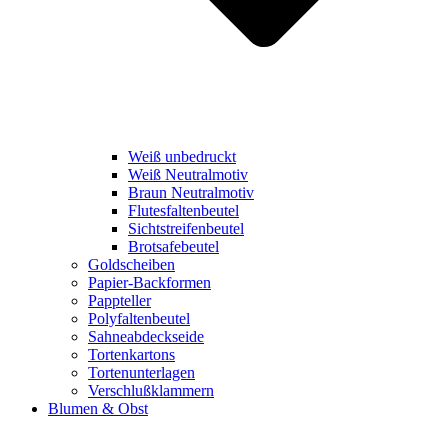
Weiß unbedruckt
Weiß Neutralmotiv
Braun Neutralmotiv
Flutesfaltenbeutel
Sichtstreifenbeutel
Brotsafebeutel
Goldscheiben
Papier-Backformen
Pappteller
Polyfaltenbeutel
Sahneabdeckseide
Tortenkartons
Tortenunterlagen
Verschlußklammern
Blumen & Obst