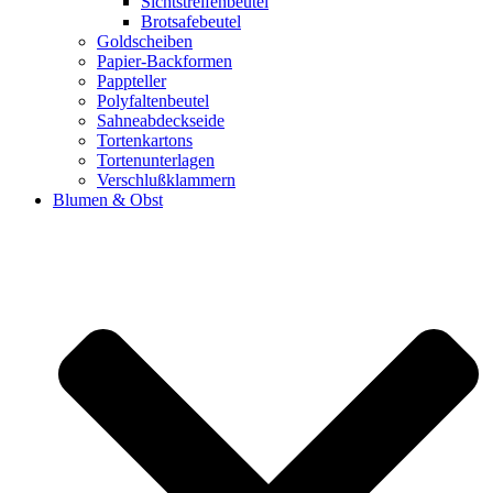
Sichtstreifenbeutel
Brotsafebeutel
Goldscheiben
Papier-Backformen
Pappteller
Polyfaltenbeutel
Sahneabdeckseide
Tortenkartons
Tortenunterlagen
Verschlußklammern
Blumen & Obst