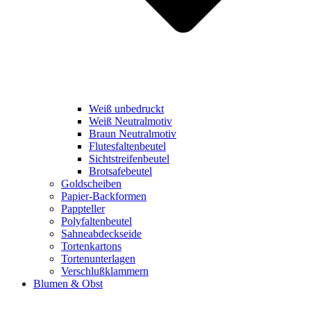
Weiß unbedruckt
Weiß Neutralmotiv
Braun Neutralmotiv
Flutesfaltenbeutel
Sichtstreifenbeutel
Brotsafebeutel
Goldscheiben
Papier-Backformen
Pappteller
Polyfaltenbeutel
Sahneabdeckseide
Tortenkartons
Tortenunterlagen
Verschlußklammern
Blumen & Obst