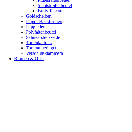
Flutesfaltenbeutel
Sichtstreifenbeutel
Brotsafebeutel
Goldscheiben
Papier-Backformen
Pappteller
Polyfaltenbeutel
Sahneabdeckseide
Tortenkartons
Tortenunterlagen
Verschlußklammern
Blumen & Obst