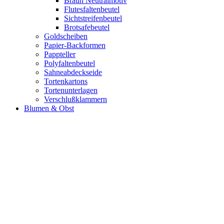
Braun Neutralmotiv
Flutesfaltenbeutel
Sichtstreifenbeutel
Brotsafebeutel
Goldscheiben
Papier-Backformen
Pappteller
Polyfaltenbeutel
Sahneabdeckseide
Tortenkartons
Tortenunterlagen
Verschlußklammern
Blumen & Obst