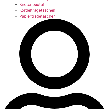
Knotenbeutel
Kordeltragetaschen
Papiertragetaschen