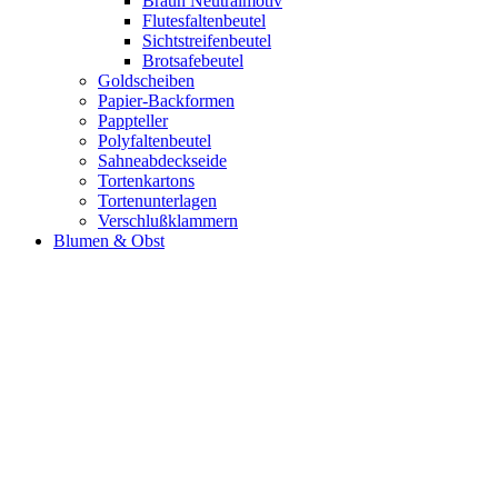
Braun Neutralmotiv
Flutesfaltenbeutel
Sichtstreifenbeutel
Brotsafebeutel
Goldscheiben
Papier-Backformen
Pappteller
Polyfaltenbeutel
Sahneabdeckseide
Tortenkartons
Tortenunterlagen
Verschlußklammern
Blumen & Obst