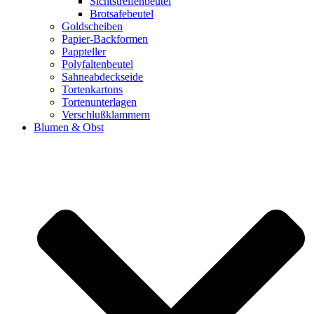
Sichtstreifenbeutel
Brotsafebeutel
Goldscheiben
Papier-Backformen
Pappteller
Polyfaltenbeutel
Sahneabdeckseide
Tortenkartons
Tortenunterlagen
Verschlußklammern
Blumen & Obst