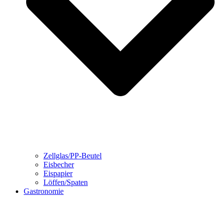
Zellglas/PP-Beutel
Eisbecher
Eispapier
Löffen/Spaten
Gastronomie