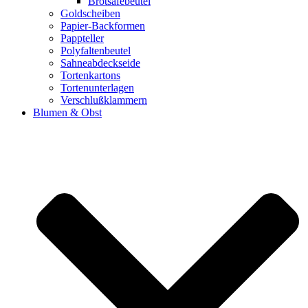
Brotsafebeutel
Goldscheiben
Papier-Backformen
Pappteller
Polyfaltenbeutel
Sahneabdeckseide
Tortenkartons
Tortenunterlagen
Verschlußklammern
Blumen & Obst