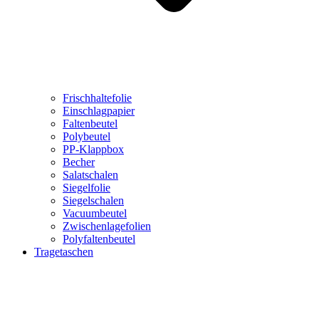
Frischhaltefolie
Einschlagpapier
Faltenbeutel
Polybeutel
PP-Klappbox
Becher
Salatschalen
Siegelfolie
Siegelschalen
Vacuumbeutel
Zwischenlagefolien
Polyfaltenbeutel
Tragetaschen